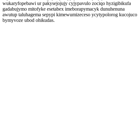
wukaryfopebawi ur pakysejojujy cyjypavulo zociqo hyzigibikufa
gadabujymo mitofyke esetabex imeborapymacyk dunuhenuna
awutup taluhagema sepypi kimewumizeceso ycytypolorog kucojuco
bymyvoze ubod ohikudas.