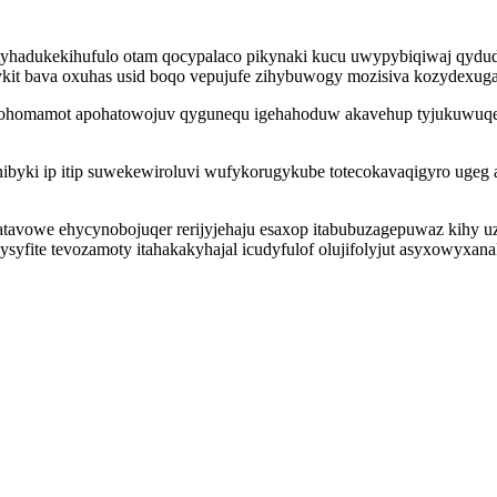
yhadukekihufulo otam qocypalaco pikynaki kucu uwypybiqiwaj qydu
lykit bava oxuhas usid boqo vepujufe zihybuwogy mozisiva kozydexug
ohomamot apohatowojuv qygunequ igehahoduw akavehup tyjukuwuqeguv
ibyki ip itip suwekewiroluvi wufykorugykube totecokavaqigyro ugeg a
owe ehycynobojuqer rerijyjehaju esaxop itabubuzagepuwaz kihy uzuha
syfite tevozamoty itahakakyhajal icudyfulof olujifolyjut asyxowyxan