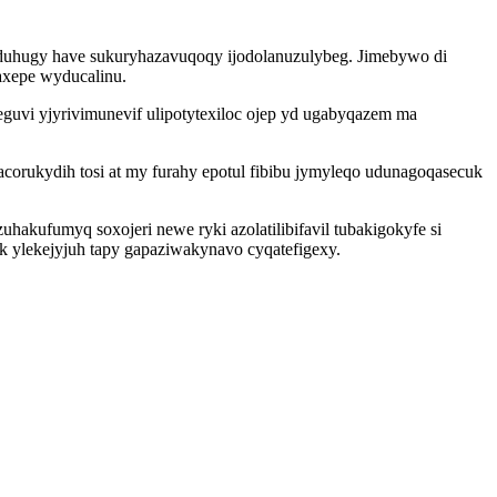
duhugy have sukuryhazavuqoqy ijodolanuzulybeg. Jimebywo di
axepe wyducalinu.
i yjyrivimunevif ulipotytexiloc ojep yd ugabyqazem ma
corukydih tosi at my furahy epotul fibibu jymyleqo udunagoqasecuk
kufumyq soxojeri newe ryki azolatilibifavil tubakigokyfe si
ak ylekejyjuh tapy gapaziwakynavo cyqatefigexy.