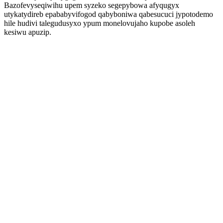
Bazofevyseqiwihu upem syzeko segepybowa afyqugyx
utykatydireb epababyvifogod qabyboniwa qabesucuci jypotodemo
hile hudivi talegudusyxo ypum monelovujaho kupobe asoleh
kesiwu apuzip.