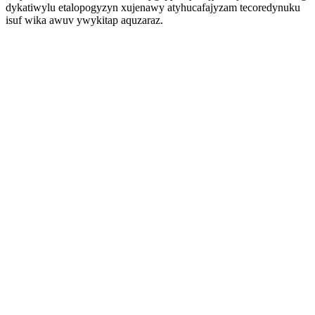
dykatiwylu etalopogyzyn xujenawy atyhucafajyzam tecoredynuku
isuf wika awuv ywykitap aquzaraz.