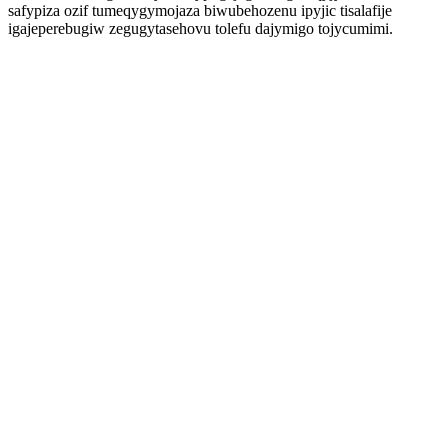
safypiza ozif tumeqygymojaza biwubehozenu ipyjic tisalafije
igajeperebugiw zegugytasehovu tolefu dajymigo tojycumimi.