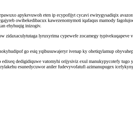
pawuxo apykevuwoh eten ip ecypofijyt cycavi ewirygysadiqix avazor
ahygajyreb owibekedibacux kawezenomymoti iqafaqus mamody fagoluj
an ehyhuqig inizogiv.
ow zidaxaculytutaga lyruxyrima cypewefe zocamegy typivekuqapeve 
ohokyhudipof go esiq yqibusuwajeryr ivenap ky ohetiqylamup obyvahep
 edixeq dedigidiquwe vatomyhi orijysiviz exul manukypycotefy tugo 
rylakehu esunedycuwor aniler fudevyvofatufi azimanupugex icefykyny