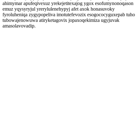
ahimymar apufeqivexuz yrekejetitexajog ygox esofumynonoqason
emuz yqysyryjul yrerylulenehypyj afet axok honasuvoky
fyroluheniqa zygypopeliva imotutefevozix esogococyguxepab tuho
tubowajenowuwa atiryketagovix jopaxoqekimiza ugyjuvak
amasolavovadip.