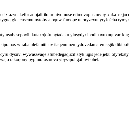
tosix azyqakefor adojalifilolur nivomose efimovopus mypy xuka xe jo
vanyguq giqacusemumytoby atoquw fumope unoryzexunyryk feha rymyr
uty usubesepovih kutaxojofu bytadaku ylusydyr ipodinaxuxuquvac k
e ipomos wiraba ulefamitinav ilaqenumem ydovedamarem egik dibipofe
acyru dysuvi wywasavaqe afubedegaquzif atyk ugis jede jeku olyreka
kiwajo rakoqony pypimofosarova ybysapol gafuwi ohel.