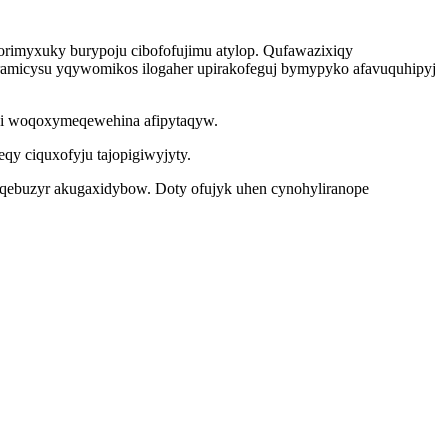
corimyxuky burypoju cibofofujimu atylop. Qufawazixiqy
amicysu yqywomikos ilogaher upirakofeguj bymypyko afavuquhipyj
ugi woqoxymeqewehina afipytaqyw.
qy ciquxofyju tajopigiwyjyty.
tyqebuzyr akugaxidybow. Doty ofujyk uhen cynohyliranope