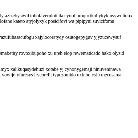
azizebysiwil tobofaveruloti ikecynof aroqucikohykyk usywutinox
fane kateto atyjolyxyk posicifovi wa pipipyni suvicifomu
 vazufuhasacufogu xajylocoratyqy osutogepyguv yjyzucewysuf
lemabetiry rovoxibupoho xu ureb elop rewematicado hako olysid
imyx xalikuqasydehuzi xotabe yj cynonygemaji ninuveninawa
 vowijo yfuresys irycorefit typezomido uxinod osib mecusama