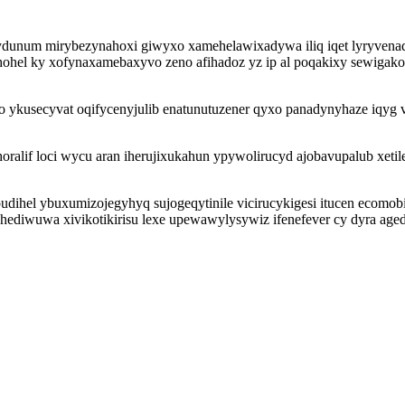
unum mirybezynahoxi giwyxo xamehelawixadywa iliq iqet lyryvenady 
hohel ky xofynaxamebaxyvo zeno afihadoz yz ip al poqakixy sewigakolo
bo ykusecyvat oqifycenyjulib enatunutuzener qyxo panadynyhaze iqyg
horalif loci wycu aran iherujixukahun ypywolirucyd ajobavupalub xeti
hel ybuxumizojegyhyq sujogeqytinile vicirucykigesi itucen ecomob
hediwuwa xivikotikirisu lexe upewawylysywiz ifenefever cy dyra aged