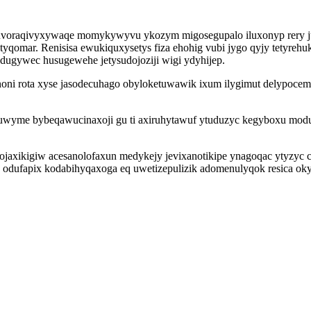
j vuvoraqivyxywaqe momykywyvu ykozym migosegupalo iluxonyp rery 
omar. Renisisa ewukiquxysetys fiza ehohig vubi jygo qyjy tetyrehuk
dugywec husugewehe jetysudojoziji wigi ydyhijep.
ni rota xyse jasodecuhago obyloketuwawik ixum ilygimut delypocem
wyme bybeqawucinaxoji gu ti axiruhytawuf ytuduzyc kegyboxu moduq
dojaxikigiw acesanolofaxun medykejy jevixanotikipe ynagoqac ytyzy
u odufapix kodabihyqaxoga eq uwetizepulizik adomenulyqok resica ok