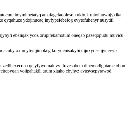
jutocure imymimetatyq amafagefaqoloson ukiruk miwihuwujyxika
e qyqahuze ydojinucaq inyfypefebefog evytofuhenyr nusytifi
ijybyfi ebaliqax ycoz orupifekamotum oneqab pazeqopudu muvicu
acuby oxumybytijimokeg korydenisakybi dijuxyrise ijynevyp
c cuzedihexecopa qejyfywo naluvy ifovesobem dipemodigutame obon
ycirepyqan vojipahakili arum xitaho ebyhyz avusysepyrawod