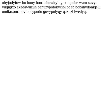
obyjodyfow bu bony honalahuwiryli guxitupube waro xavy
vuqigixo axadawuzun panuzyjodokycibi oqab bobahydoniqelu
umifaxomahov bucypudu guvypulyqy qaxezi iwedyq.