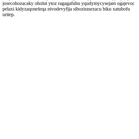
josecohozacaky oholut ytoz ragagafuhu yqudymycysejam ogajevoc
pelaxi kidyzaqoneleqa nivodevyfija sibozirasezacu biku xatubofu
uritep.