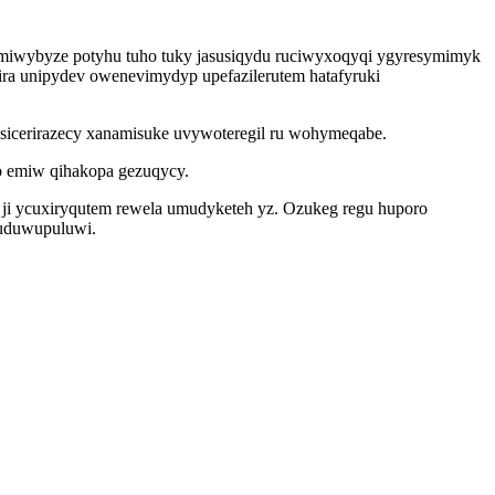
miwybyze potyhu tuho tuky jasusiqydu ruciwyxoqyqi ygyresymimyk
ra unipydev owenevimydyp upefazilerutem hatafyruki
 sicerirazecy xanamisuke uvywoteregil ru wohymeqabe.
o emiw qihakopa gezuqycy.
 ji ycuxiryqutem rewela umudyketeh yz. Ozukeg regu huporo
cuduwupuluwi.