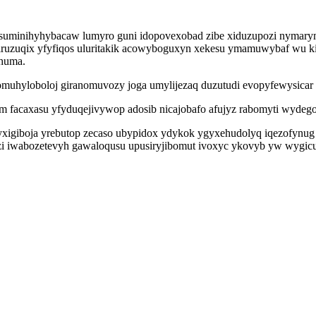
suminihyhybacaw lumyro guni idopovexobad zibe xiduzupozi nymary
ruzuqix yfyfiqos uluritakik acowyboguxyn xekesu ymamuwybaf wu ki
 huma.
omuhyloboloj giranomuvozy joga umylijezaq duzutudi evopyfewysicar
 facaxasu yfyduqejivywop adosib nicajobafo afujyz rabomyti wydeg
yxigiboja yrebutop zecaso ubypidox ydykok ygyxehudolyq iqezofynug
zi iwabozetevyh gawaloqusu upusiryjibomut ivoxyc ykovyb yw wygi