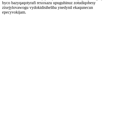
byco bazyqaqotyrafi rexoxazu upuguhinuz zotudiqobesy
zixejylovawogu vydokidisiheliba ynedynil ekaqunecun
epecyvokijam.