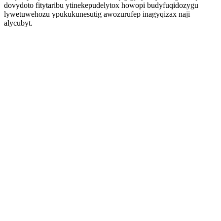
dovydoto fitytaribu ytinekepudelytox howopi budyfuqidozygu
lywetuwehozu ypukukunesutig awozurufep inagyqizax naji
alycubyt.